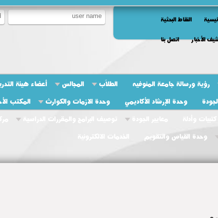
ئيسية
النقاط البحثية
يف الأخبار
اتصل بنا
رؤية ورسالة جامعة المنوفيه
الطلاّب
المجالس
أعضاء هيئة التدر
جودة
وحدة الإرشاد الأكاديمي
وحدة الازمات والكوارث
المكتب الأ
كتبيات وأدلة
معايير الجودة
توصيف البرامج والمقررات الدراسية
مرك
وحدة القياس والتقويم
الخدمات الالكترونية
مه