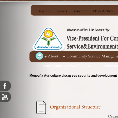
Deputies
agenda
structure
News Archive
About
Community Service Managem
community service Association
achieve
Menoufia Agriculture discusses security and development c
Organizational Structure
Organi