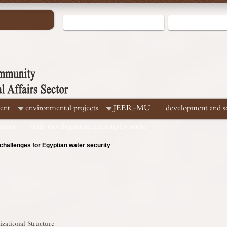
ent
environmental projects
JEER-MU
development and soc
ments
skills development and employment
hallenges for Egyptian water security
zational Structure