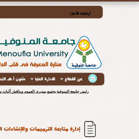
أرشيف الأخبار
عن القطاع
الادارة العليا
شئون أ.هـ الت
رئيس جامعة المنوفية يجتمع بمديرى العموم ويناقش آليات س
إدارة متابعة الترميمات والإنشاءات ا