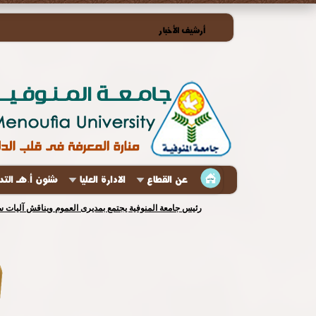
أرشيف الأخبار
عن القطاع
الادارة العليا
شئون أ.هـ الت
رئيس جامعة المنوفية يجتمع بمديرى العموم ويناقش آليات س